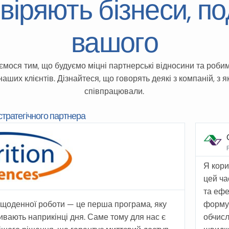
іряють бізнеси, по
вашого
мося тим, що будуємо міцні партнерські відносини та роби
 наших клієнтів. Дізнайтеся, що говорять деякі з компаній, з 
співпрацювали.
стратегічного партнера
Olesia Kultenko
Poultry Feed Technologist at Vitagro Nutrition
 користуюся програмою WinMix уже 3 місяці. За
Програ
ей час вона зарекомендувала себе як зручний
викори
а ефективний інструмент для розрахунків
параме
ормул. Інтерфейс інтуїтивно зрозумілий,
 щоденної роботи — це перша програма, яку
корисн
бчислення точні, а функція оптимізації дозволяє
ривають наприкінці дня. Саме тому для нас є
динамі