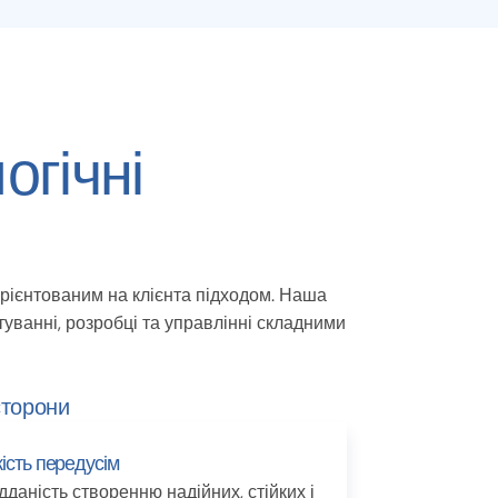
огічні
орієнтованим на клієнта підходом. Наша
туванні, розробці та управлінні складними
сторони
ість передусім
дданість створенню надійних, стійких і