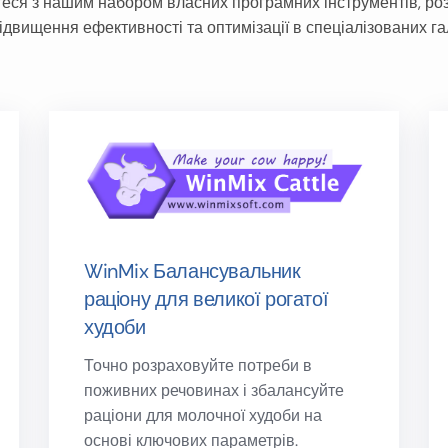
еся з нашим набором власних програмних інструментів, ро
ідвищення ефективності та оптимізації в спеціалізованих га
WinMix Балансувальник
раціону для великої рогатої
худоби
Точно розраховуйте потреби в
поживних речовинах і збалансуйте
раціони для молочної худоби на
основі ключових параметрів.