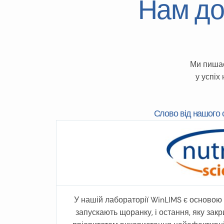
Нам дов
Ми пишає
у успіх
Слово від нашого 
Attila Tasnádi
Formulation & Swine product manager •
Productmanagement Agrifirm Magyarország
Я
Програмний пакет WinMix є простим і гнучким у
ц
використанні, потужним унікальною обробкою
т
параметрів вмісту, що робить його особливо
ф
У нашій лабораторії WinLIMS є основою
корисним навіть у середовищах розробки. Він
о
запускають щоранку, і остання, яку зак
динамічно та ефективно керує маркуванням,