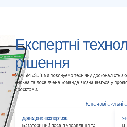
Експертні технол
рішення
У WinMixSoft ми поєднуємо технічну досконалість з 
сильна та досвідчена команда відзначається у проєк
проєктами.
Ключові сильні 
Доведена експертиза
Як
Багаторічний досвід управління та
Ві