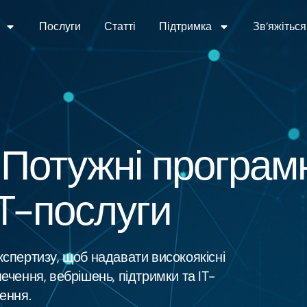
Послуги
Статті
Підтримка
Зв’яжіться
 Потужні програм
IT-послуги
кспертизу, щоб надавати високоякісні
ечення, вебрішень, підтримки та IT-
ення.