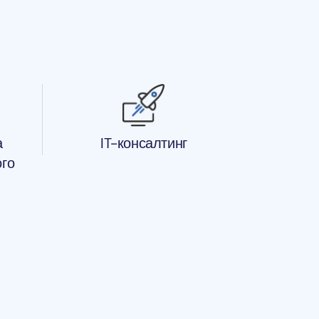
а
IT-консалтинг
ого