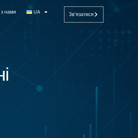
 з нами
UA
Зв’язатися
ні