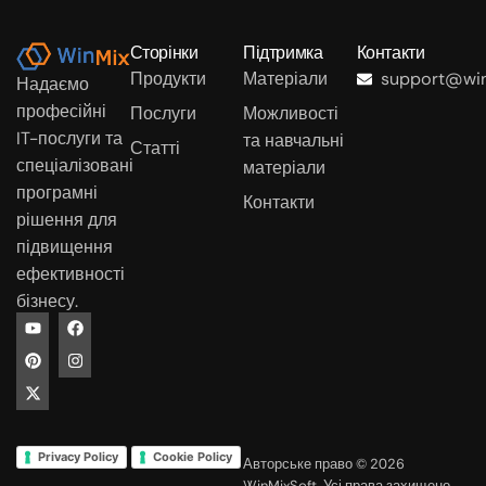
Сторінки
Підтримка
Контакти
Продукти
Матеріали
support@win
Надаємо
професійні
Послуги
Можливості
IT-послуги та
та навчальні
Статті
спеціалізовані
матеріали
програмні
Контакти
рішення для
підвищення
ефективності
бізнесу.
Privacy Policy
Cookie Policy
Авторське право © 2026
WinMixSoft. Усі права захищено.