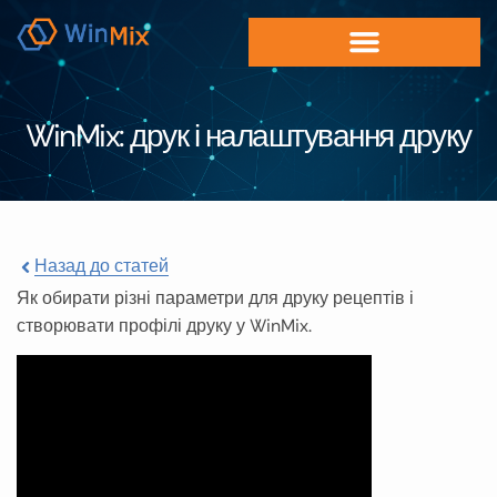
WinMix: друк і налаштування друку
Назад до статей
Як обирати різні параметри для друку рецептів і
створювати профілі друку у WinMix.