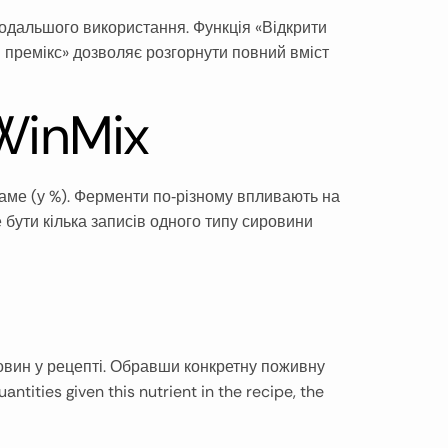
подальшого використання. Функція «Відкрити
и премікс» дозволяє розгорнути повний вміст
WinMix
саме (у %). Ферменти по‑різному впливають на
бути кілька записів одного типу сировини
човин у рецепті. Обравши конкретну поживну
ntities given this nutrient in the recipe, the