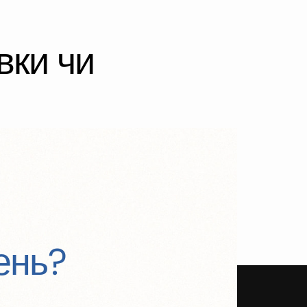
вки чи
ger
feeding templates, price-lists, clients and
вень?
Next
→