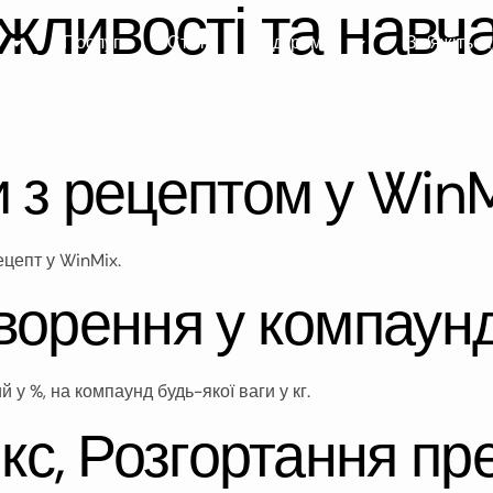
жливості та навча
Послуги
Статті
Підтримка
Зв’яжіться
 з рецептом у Win
ецепт у WinMix.
ворення у компаунд
у %, на компаунд будь-якої ваги у кг.
кс, Розгортання пре