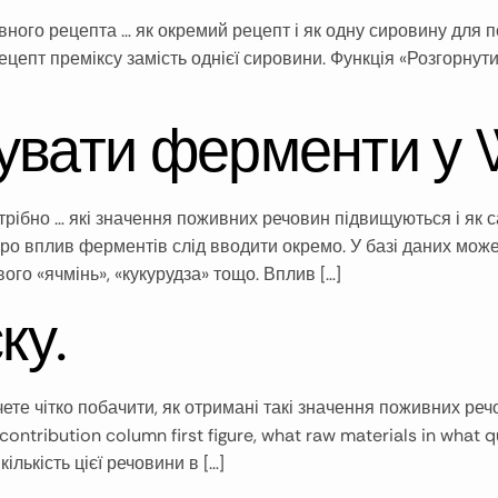
ного рецепта … як окремий рецепт і як одну сировину для 
рецепт преміксу замість однієї сировини. Функція «Розгорнут
увати ферменти у 
трібно … які значення поживних речовин підвищуються і як 
о вплив ферментів слід вводити окремо. У базі даних може 
го «ячмінь», «кукурудза» тощо. Вплив […]
ку.
ете чітко побачити, як отримані такі значення поживних ре
ntribution column first figure, what raw materials in what qua
ількість цієї речовини в […]