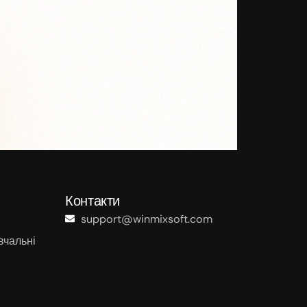
Контакти
support@winmixsoft.com
вчальні