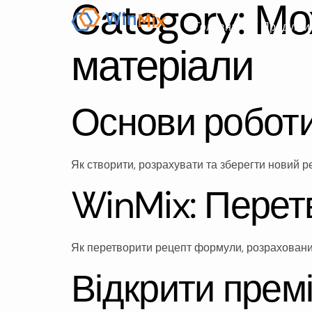
Category:
Мо
Головна
Продукти
матеріали
Основи роботи
Як створити, розрахувати та зберегти новий р
WinMix: Перет
Як перетворити рецепт формули, розрахований 
Відкрити премі