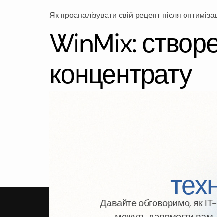
Як проаналізувати свій рецепт після оптимізац
WinMix: створе
концентрату
Як створити премікс, добавку чи концентрат на
Робота з базо
Відео про те, як почати працювати з базою дани
техн
other elements in your база даних.
Давайте обговоримо, як IT
можуть допомогти вам д