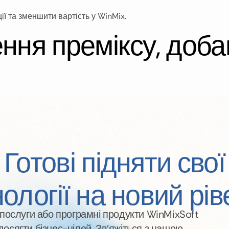
ії та зменшити вартість у WinMix.
ння преміксу, доба
 основі базового рецепта із сировини клієнта в WinMix.
ю даних у MixMana
Готові підняти свої
х у MixManager module: create new raw materials, nutrients, 
ології на новий рі
-послуги або програмні продукти WinMixSoft
осягти бізнес-цілей. Зв’яжіться з нашою