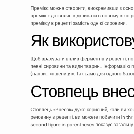
Премікс можна створити, виокремивши з основ
премікс» дозволяє відкривати в новому вікні 
преміксу в рецепті замість однієї сировини.
Як використов
Щоб врахувати вплив ферментів у рецепті, по
певні сировини та види тварин… інформацію пр
(напри… «пшениця». Так само для одного базово
Стовпець внес
Стовпець «Внесок» дуже корисний, коли ви хоч
речовину в рецепті, ви можете побачити in thr co
second figure in parentheses показує загальну к