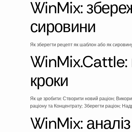
WinMix: збере
сировини
Як зберегти рецепт як шаблон або як сировину
WinMix.Cattle:
кроки
Як це зробити: Створити новий раціон; Викори
раціону та Концентрату; Зберегти раціон; Над
WinMix: аналіз