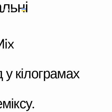
льні
 з нами
UA
Зв’язатися
Mix
 у кілограмах
міксу.