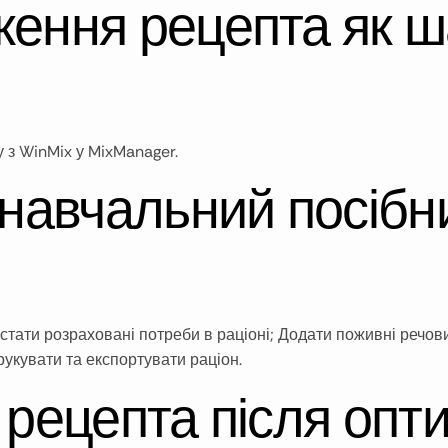
ження рецепта як ш
 з WinMix у MixManager.
 навчальний посібн
стати розраховані потреби в раціоні; Додати поживні речов
рукувати та експортувати раціон.
 рецепта після опти